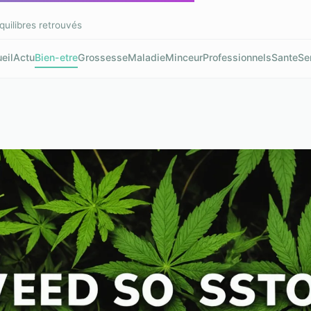
quilibres retrouvés
eil
Actu
Bien-etre
Grossesse
Maladie
Minceur
Professionnels
Sante
Se