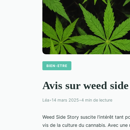
BIEN-ETRE
Avis sur weed side
Léa
•
14 mars 2025
•
4 min de lecture
Weed Side Story suscite l’intérêt tant 
vis de la culture du cannabis. Avec une 