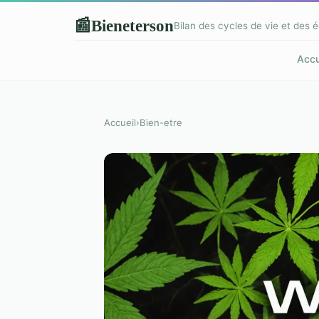
Bieneterson
📰
Bilan des cycles de vie et des é
Accu
Accueil
›
Bien-etre