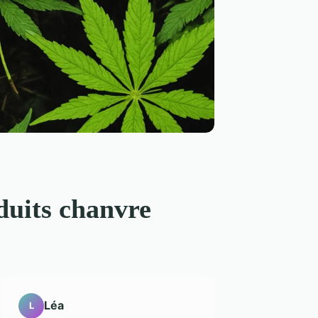
oduits chanvre
Léa
L