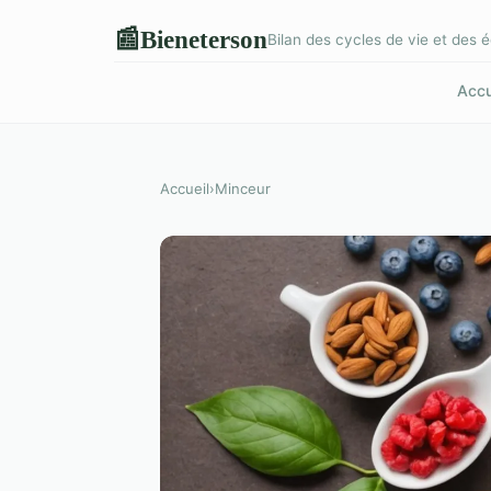
Bieneterson
📰
Bilan des cycles de vie et des é
Accu
Accueil
›
Minceur