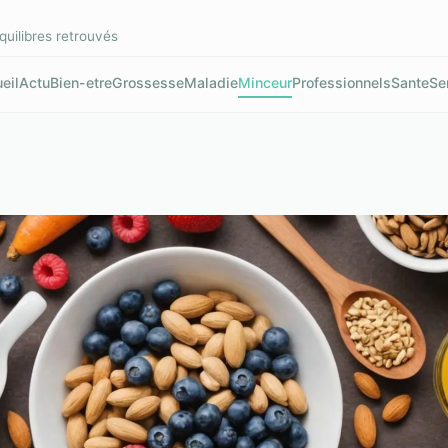
quilibres retrouvés
eil
Actu
Bien-etre
Grossesse
Maladie
Minceur
Professionnels
Sante
Se