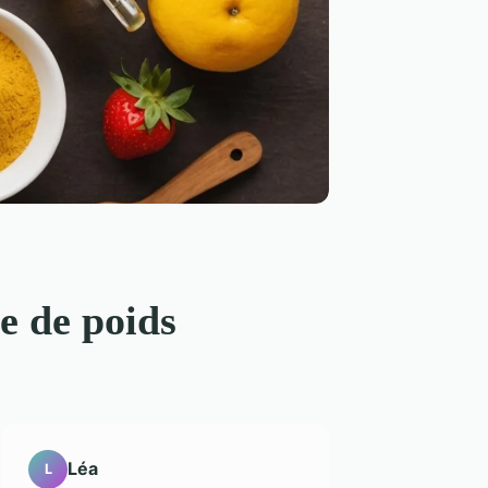
e de poids
Léa
L