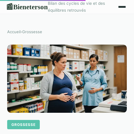
Bilan des cycles de vie et des
Bieneterson
📰
équilibres retrouvés
Accueil
›
Grossesse
GROSSESSE